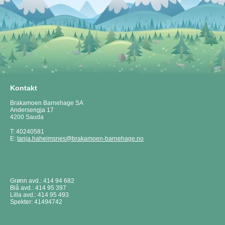
Kontakt
Brakamoen Barnehage SA
Andersengja 17
4200 Sauda
T: 40240581
E:
tanja.haheimsnes@brakamoen-barnehage.no
Grønn avd.: 414 94 682
Blå avd.: 414 95 397
Lilla avd.: 414 95 493
Spekter: 41494742