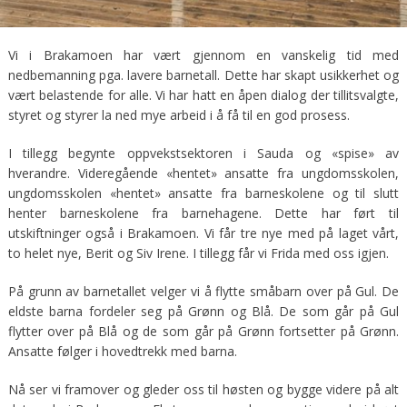
Vi i Brakamoen har vært gjennom en vanskelig tid med
nedbemanning pga. lavere barnetall. Dette har skapt usikkerhet og
vært belastende for alle. Vi har hatt en åpen dialog der tillitsvalgte,
styret og styrer la ned mye arbeid i å få til en god prosess.
I tillegg begynte oppvekstsektoren i Sauda og «spise» av
hverandre. Videregående «hentet» ansatte fra ungdomsskolen,
ungdomsskolen «hentet» ansatte fra barneskolene og til slutt
henter barneskolene fra barnehagene. Dette har ført til
utskiftninger også i Brakamoen. Vi får tre nye med på laget vårt,
to helet nye, Berit og Siv Irene. I tillegg får vi Frida med oss igjen.
På grunn av barnetallet velger vi å flytte småbarn over på Gul. De
eldste barna fordeler seg på Grønn og Blå. De som går på Gul
flytter over på Blå og de som går på Grønn fortsetter på Grønn.
Ansatte følger i hovedtrekk med barna.
Nå ser vi framover og gleder oss til høsten og bygge videre på alt